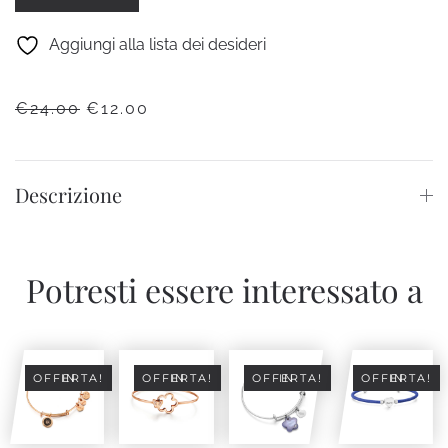
VIBES
quantità
Aggiungi alla lista dei desideri
IL
IL
€
24.00
€
12.00
PREZZO
PREZZO
ORIGINALE
ATTUALE
ERA:
È:
Descrizione
€24.00.
€12.00.
Potresti essere interessato a
IN OFFERTA!
IN OFFERTA!
IN OFFERTA!
IN OFFERTA!