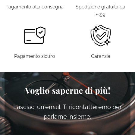
posson
Pagamento alla consegna
Spedizione gratuita da
essere
€59
scelte
nella
pagina
del
prodott
Pagamento sicuro
Garanzia
Voglio saperne di più!
Lasciaci un'email. Ti ricontatteremo per
parlarne insieme.