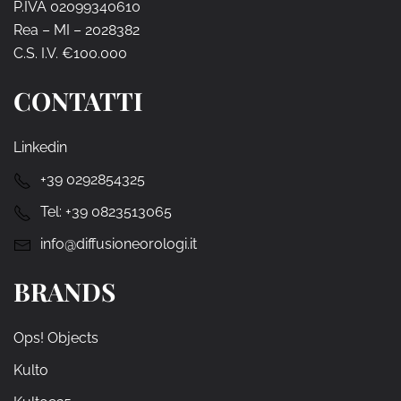
P.IVA 02099340610
Rea – MI – 2028382
C.S. I.V. €100.000
CONTATTI
Linkedin
+39 0292854325
Tel:
+39 0823513065
info@diffusioneorologi.it
BRANDS
Ops! Objects
Kulto