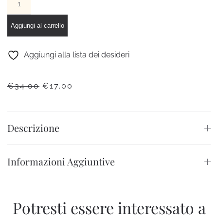
rigido
Mademoiselle
Aggiungi al carrello
quantità
Aggiungi alla lista dei desideri
IL
IL
€
34.00
€
17.00
PREZZO
PREZZO
ORIGINALE
ATTUALE
ERA:
È:
Descrizione
€34.00.
€17.00.
Informazioni Aggiuntive
Potresti essere interessato a