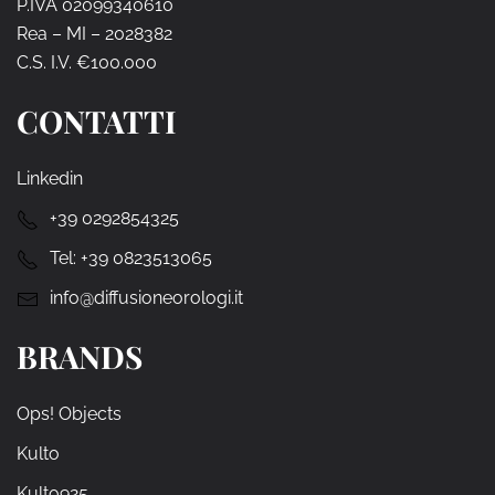
P.IVA 02099340610
Rea – MI – 2028382
C.S. I.V. €100.000
CONTATTI
Linkedin
+39 0292854325
Tel:
+39 0823513065
info@diffusioneorologi.it
BRANDS
Ops! Objects
Kulto
Kulto925