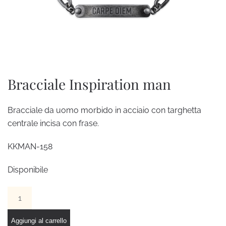
Bracciale Inspiration man
Bracciale da uomo morbido in acciaio con targhetta
centrale incisa con frase.
KKMAN-158
Disponibile
Bracciale
Inspiration
man
Aggiungi al carrello