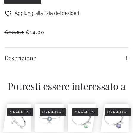
quantità
Aggiungi alla lista dei desideri
IL
IL
€
28.00
€
14.00
PREZZO
PREZZO
ORIGINALE
ATTUALE
ERA:
È:
Descrizione
€28.00.
€14.00.
Potresti essere interessato a
IN OFFERTA!
IN OFFERTA!
IN OFFERTA!
IN OFFERTA!