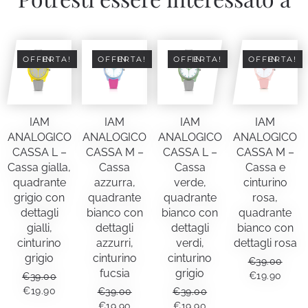
IN OFFERTA!
IN OFFERTA!
IN OFFERTA!
IN OFFERTA!
IAM
IAM
IAM
IAM
ANALOGICO
ANALOGICO
ANALOGICO
ANALOGICO
CASSA L –
CASSA M –
CASSA L –
CASSA M –
Cassa gialla,
Cassa
Cassa
Cassa e
quadrante
azzurra,
verde,
cinturino
grigio con
quadrante
quadrante
rosa,
dettagli
bianco con
bianco con
quadrante
gialli,
dettagli
dettagli
bianco con
cinturino
azzurri,
verdi,
dettagli rosa
grigio
cinturino
cinturino
€
39.00
fucsia
grigio
IL
IL
€
19.90
€
39.00
PREZZO
PREZ
IL
IL
€
19.90
€
39.00
€
39.00
ORIGINALE
ATTU
PREZZO
PREZZO
IL
IL
IL
IL
€
19.90
€
19.90