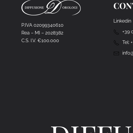
CON
Linkedin
P.IVA 02099340610
+39 
Rea – MI – 2028382
C.S. I.V. €100.000
Tel:
info@