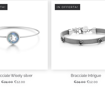
TA!
IN OFFERTA!
cciale Wisely silver
Bracciale Intrigue
IL
IL
IL
IL
€
24.00
€
12.00
€
24.00
€
12.00
PREZZO
PREZZO
PREZZO
PRE
ORIGINALE
ATTUALE
ORIGINALE
ATT
ERA:
È:
ERA:
È:
€24.00.
€12.00.
€24.00.
€12.