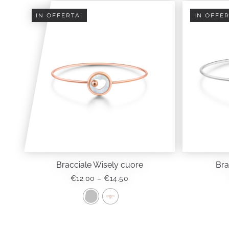
IN OFFERTA!
IN OFFER
Bracciale Wisely cuore
Bra
FASCIA
€
12.00
–
€
14.50
DI
PREZZO:
DA
Questo
€12.00
prodotto