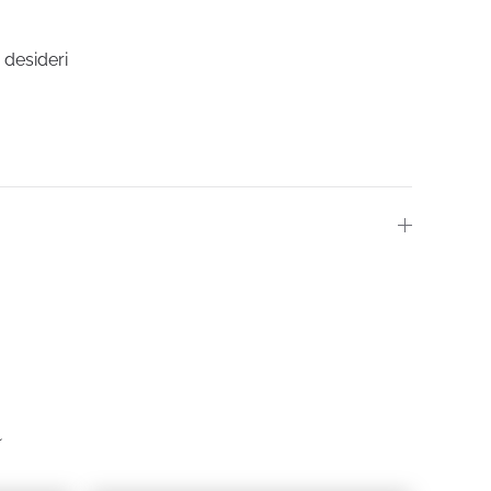
i desideri
ZO
ALE
0.
a