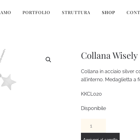
IAMO
PORTFOLIO
STRUTTURA
SHOP
CONT
Collana Wisely
Collana in acciaio silver
all’interno. Medaglietta a 
KKCL020
Disponibile
Collana
Wisely
quantità
Aggiungi al carrello