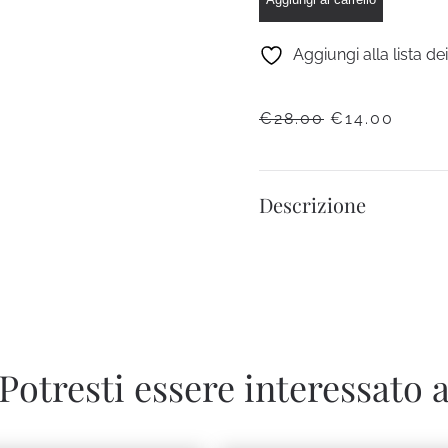
Aggiungi alla lista de
IL
IL
€
28.00
€
14.00
PREZZO
PREZ
ORIGINALE
ATTU
ERA:
È:
Descrizione
€28.00.
€14.0
Potresti essere interessato 