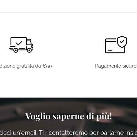
izione gratuita da €59
Pagamento sicuro
Voglio saperne di più!
iaci un'email. Ti ricontatteremo per parlarne ins