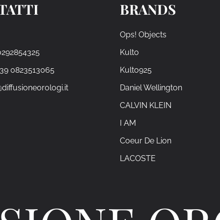
TATTI
BRANDS
Ops! Objects
0292854325
Kulto
+39 0823513065
Kulto925
diffusioneorologi.it
Daniel Wellington
CALVIN KLEIN
I AM
Coeur De Lion
LACOSTE