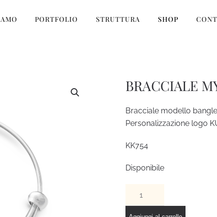
IAMO
PORTFOLIO
STRUTTURA
SHOP
CONT
BRACCIALE M
Bracciale modello bangle
Personalizzazione logo 
KK754
Disponibile
BRACCIALE
MY
COLOR
Aggiungi al carrello