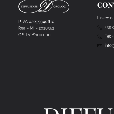
CON
Linkedin
P.IVA 02099340610
+39 
Rea – MI – 2028382
C.S. I.V. €100.000
Tel:
info@