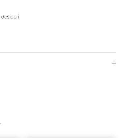
i desideri
ZO
ALE
0.
a