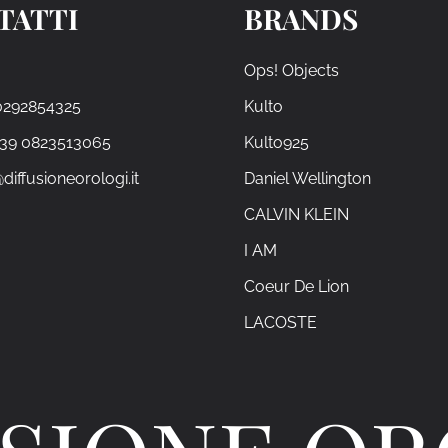
TATTI
BRANDS
Ops! Objects
0292854325
Kulto
+39 0823513065
Kulto925
diffusioneorologi.it
Daniel Wellington
CALVIN KLEIN
I AM
Coeur De Lion
LACOSTE