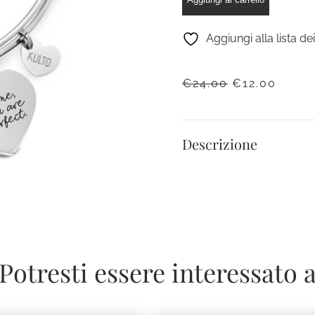
VIBES
quantità
Aggiungi alla lista de
IL
IL
€
24.00
€
12.00
PREZZO
PREZ
ORIGINALE
ATTU
ERA:
È:
Descrizione
€24.00.
€12.0
Potresti essere interessato 