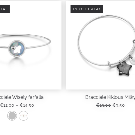
TA!
IN OFFERTA!
ciale Wisely farfalla
Bracciale Kiklous Milk
FASCIA
IL
IL
€
12.00
–
€
14.50
€
19.00
€
9.50
DI
PREZZO
PRE
PREZZO:
ORIGINAL
ATT
DA
ERA:
È:
Questo
€12.00
€19.00.
€9.5
prodotto