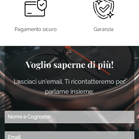
pagina
del
del
prodotto
prodotto
Pagamento sicuro
Garanzia
Voglio saperne di più!
Lasciaci un'email. Ti ricontatteremo per
parlarne insieme.