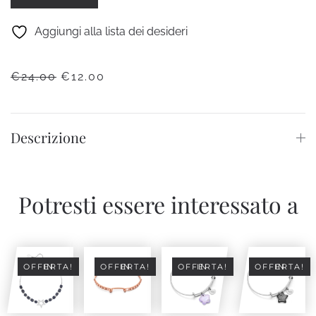
VIBES
quantità
Aggiungi alla lista dei desideri
IL
IL
€
24.00
€
12.00
PREZZO
PREZZO
ORIGINALE
ATTUALE
ERA:
È:
Descrizione
€24.00.
€12.00.
Potresti essere interessato a
IN OFFERTA!
IN OFFERTA!
IN OFFERTA!
IN OFFERTA!