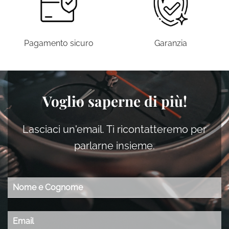
pagina
del
prodotto
Pagamento sicuro
Garanzia
Voglio saperne di più!
Lasciaci un'email. Ti ricontatteremo per
parlarne insieme.