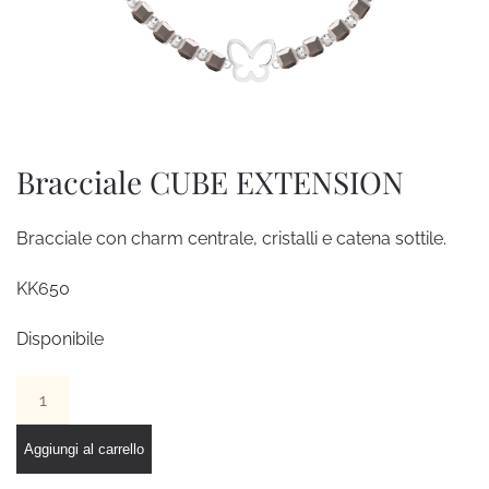
Bracciale CUBE EXTENSION
Bracciale con charm centrale, cristalli e catena sottile.
KK650
Disponibile
Bracciale
CUBE
EXTENSION
Aggiungi al carrello
quantità