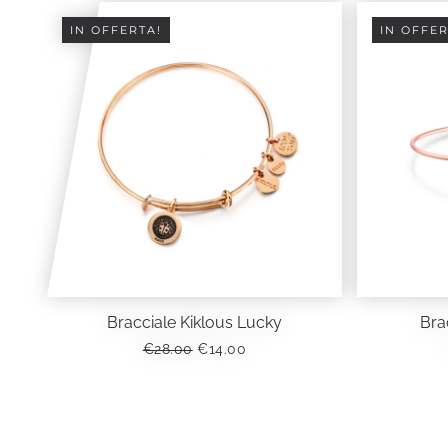
IN OFFERTA!
IN OFFER
Bracciale Kiklous Lucky
Bra
IL
IL
€
28.00
€
14.00
PREZZO
PREZZO
ORIGINALE
ATTUALE
ERA:
È:
€28.00.
€14.00.