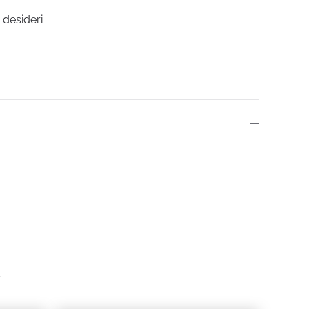
i desideri
ZO
ALE
0.
a