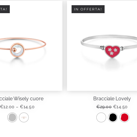
TA!
IN OFFERTA!
cciale Wisely cuore
Bracciale Lovely
FASCIA
IL
IL
€
12.00
–
€
14.50
€
29.00
€
14.50
DI
PREZZO
PRE
PREZZO:
ORIGINALE
ATT
DA
ERA:
È:
Questo
Questo
€12.00
€29.00.
€14.
prodotto
prodotto