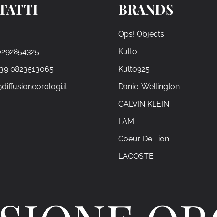
TATTI
BRANDS
Ops! Objects
0292854325
Kulto
+39 0823513065
Kulto925
diffusioneorologi.it
Daniel Wellington
CALVIN KLEIN
I AM
Coeur De Lion
LACOSTE