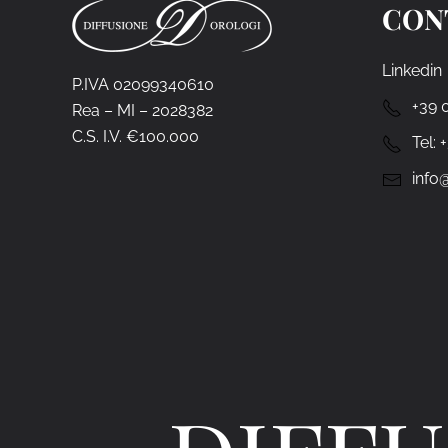
CON
Linkedin
P.IVA 02099340610
+39 
Rea – MI – 2028382
C.S. I.V. €100.000
Tel:
info@