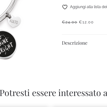
Aggiungi alla lista de
IL
IL
€
24.00
€
12.00
PREZZO
PREZ
ORIGINALE
ATTU
ERA:
È:
Descrizione
€24.00.
€12.0
Potresti essere interessato 