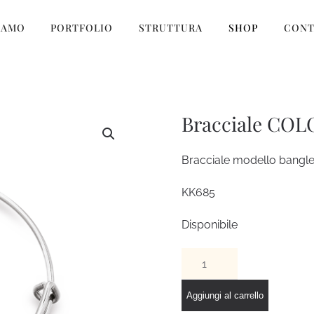
IAMO
PORTFOLIO
STRUTTURA
SHOP
CONT
Bracciale COL
Bracciale modello bangle
KK685
Disponibile
Bracciale
COLOR
TIP
Aggiungi al carrello
quantità