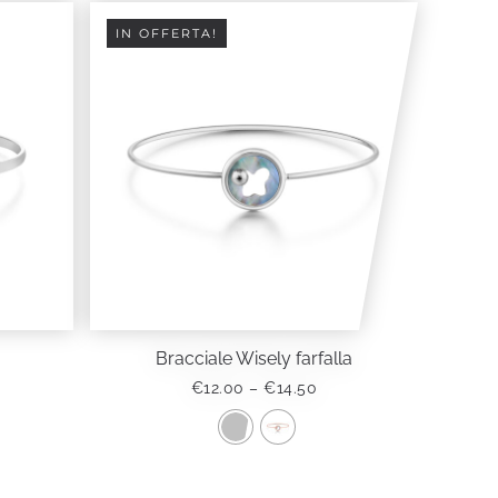
IN OFFERTA!
Bracciale Wisely farfalla
FASCIA
€
12.00
–
€
14.50
ZZO
DI
UALE
PREZZO:
DA
Questo
50.
€12.00
prodotto