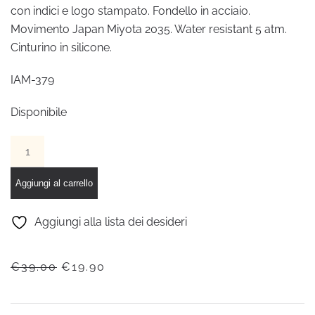
con indici e logo stampato. Fondello in acciaio.
Movimento Japan Miyota 2035. Water resistant 5 atm.
Cinturino in silicone.
IAM-379
Disponibile
IAM
ANALOGICO
CASSA
Aggiungi al carrello
L
–
Aggiungi alla lista dei desideri
Cassa
blu,
IL
IL
€
39.00
€
19.90
quadrante
PREZZO
PREZZO
blu
ORIGINALE
ATTUALE
con
ERA:
È: