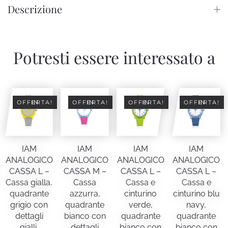
Descrizione
dettagli
€39.00.
€19.90.
gialli,
cinturino
giallo
Potresti essere interessato a
quantità
IN OFFERTA!
IN OFFERTA!
IN OFFERTA!
IN OFFERTA!
IAM
IAM
IAM
IAM
ANALOGICO
ANALOGICO
ANALOGICO
ANALOGICO
CASSA L –
CASSA M –
CASSA L –
CASSA L –
Cassa gialla,
Cassa
Cassa e
Cassa e
quadrante
azzurra,
cinturino
cinturino blu
grigio con
quadrante
verde,
navy,
dettagli
bianco con
quadrante
quadrante
gialli,
dettagli
bianco con
bianco con