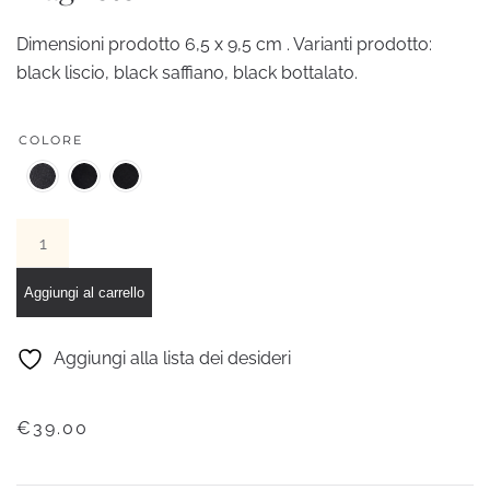
Dimensioni prodotto 6,5 x 9,5 cm . Varianti prodotto:
black liscio, black saffiano, black bottalato.
COLORE
Porta
carte
3
Aggiungi al carrello
scomparti
con
Aggiungi alla lista dei desideri
magnete
quantità
€
39.00