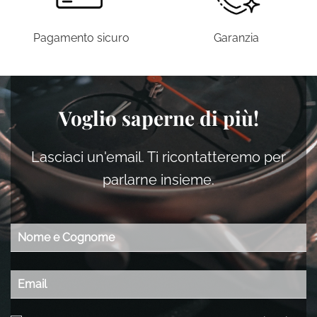
del
prodotto
prodotto
prodott
Pagamento sicuro
Garanzia
Voglio saperne di più!
Lasciaci un'email. Ti ricontatteremo per
parlarne insieme.