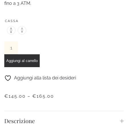
fino a 3 ATM.
CASSA
Orologio
Classic
Petite
Aggiungi al carrello
Sterling
Silver
Aggiungi alla lista dei desideri
quantità
FASCIA
€
145.00
–
€
165.00
DI
PREZZO:
DA
Descrizione
€145.00
A