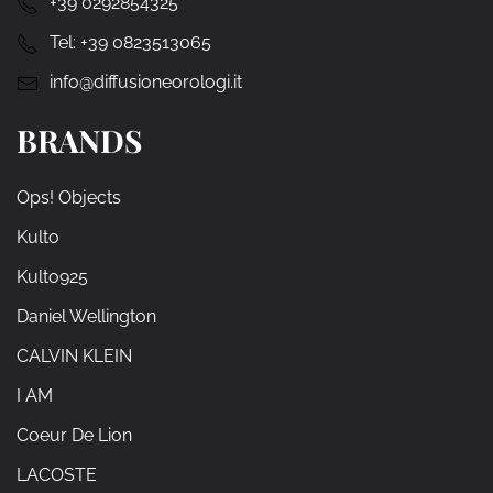
+39 0292854325
Tel:
+39 0823513065
info@diffusioneorologi.it
BRANDS
Ops! Objects
Kulto
Kulto925
Daniel Wellington
CALVIN KLEIN
I AM
Coeur De Lion
LACOSTE