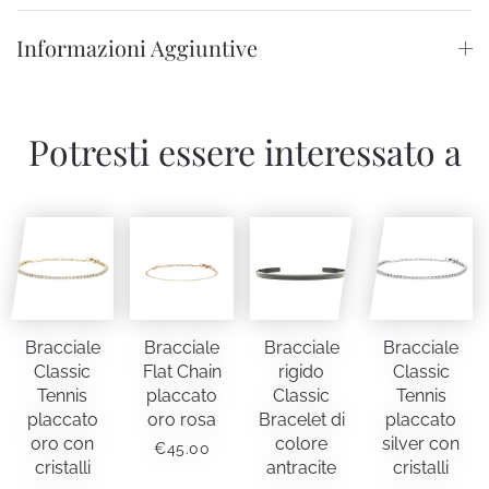
€165.00
Informazioni Aggiuntive
Potresti essere interessato a
Bracciale
Bracciale
Bracciale
Bracciale
Classic
Flat Chain
rigido
Classic
Tennis
placcato
Classic
Tennis
placcato
oro rosa
Bracelet di
placcato
oro con
colore
silver con
€
45.00
cristalli
antracite
cristalli