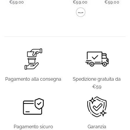
€
59.00
€
59.00
€
59.00
Questo
prodotto
ha
più
varianti.
Le
opzioni
possono
Pagamento alla consegna
Spedizione gratuita da
essere
€59
scelte
nella
pagina
del
prodotto
Pagamento sicuro
Garanzia