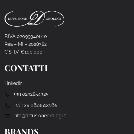
P.IVA 02099340610
Rea – MI – 2028382
C.S. I.V. €100.000
CONTATTI
Linkedin
+39 0292854325
Tel:
+39 0823513065
info@diffusioneorologi.it
BRANDS