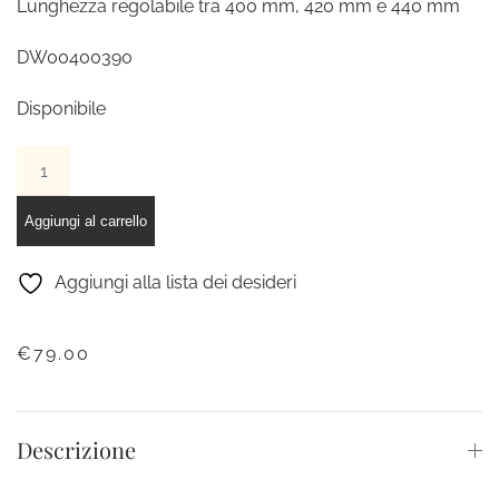
Lunghezza regolabile tra 400 mm, 420 mm e 440 mm
DW00400390
Disponibile
Collana
Classic
Tennis
Aggiungi al carrello
placcata
oro
Aggiungi alla lista dei desideri
rosa
con
€
79.00
cristalli
quantità
Descrizione