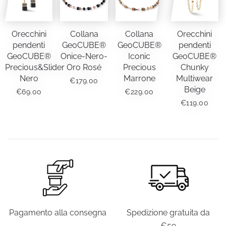
Orecchini
Collana
Collana
Orecchini
pendenti
GeoCUBE®
GeoCUBE®
pendenti
GeoCUBE®
Onice-Nero-
Iconic
GeoCUBE®
Precious&Slider
Oro Rosé
Precious
Chunky
Nero
Marrone
Multiwear
€
179.00
Beige
€
69.00
€
229.00
€
119.00
Pagamento alla consegna
Spedizione gratuita da
€59