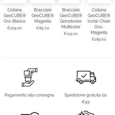
Collana
Bracciale
Bracciale
Collana
GeoCUBE®
GeoCUBE®
GeoCUBE®
GeoCUBE®
Oro-Bianco
Magenta
Gemstones
Iconic Chain
Multicolor
Oro-
€
229.00
€
85.00
Magenta
€
119.00
€
169.00
Pagamento alla consegna
Spedizione gratuita da
€59