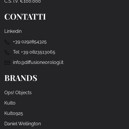
C.S. I.V. €100.000
CONTATTI
Linkedin
+39 0292854325
Tel:
+39 0823513065
info@diffusioneorologi.it
BRANDS
Ops! Objects
Kulto
Kulto925
Daniel Wellington