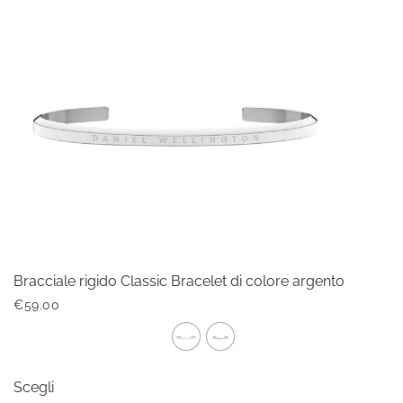
Le
opzioni
possono
essere
scelte
nella
pagina
del
prodotto
Bracciale rigido Classic Bracelet di colore argento
€
59.00
Questo
Scegli
prodotto