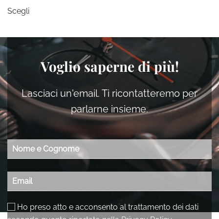
Questo
Scegli
prodotto
ha
più
varianti.
Voglio saperne di più!
Le
opzioni
possono
Lasciaci un'email. Ti ricontatteremo per
essere
parlarne insieme.
scelte
nella
pagina
del
prodotto