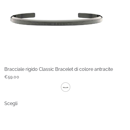
Bracciale rigido Classic Bracelet di colore antracite
€
59.00
Questo
Scegli
prodotto
ha
più
varianti.