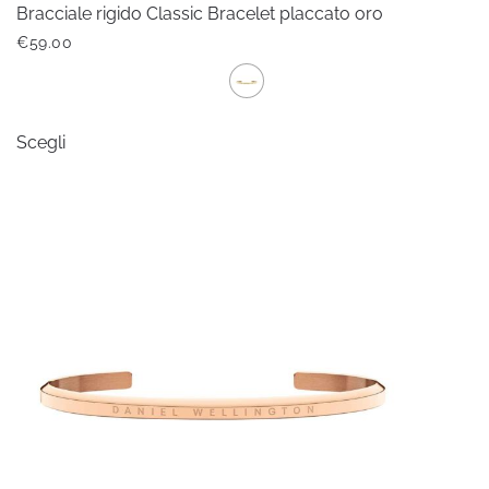
Bracciale rigido Classic Bracelet placcato oro
€
59.00
Questo
Scegli
prodotto
ha
più
varianti.
Le
opzioni
possono
essere
scelte
nella
pagina
del
prodotto