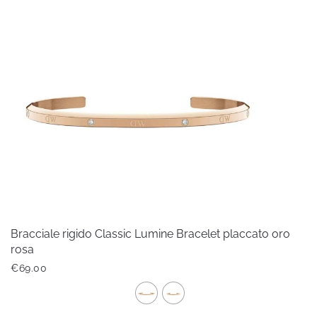
varianti.
Le
opzioni
possono
essere
scelte
nella
pagina
del
prodotto
Bracciale rigido Classic Lumine Bracelet placcato oro
rosa
€
69.00