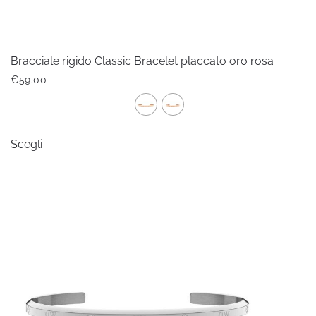
Bracciale rigido Classic Bracelet placcato oro rosa
€
59.00
Questo
Scegli
prodotto
ha
più
varianti.
Le
opzioni
possono
essere
scelte
nella