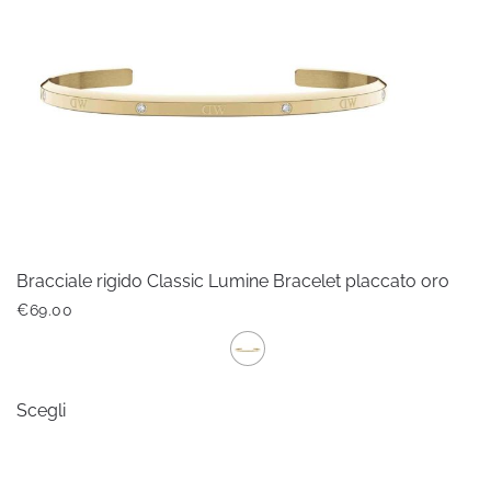
possono
essere
scelte
nella
pagina
del
prodotto
Bracciale rigido Classic Lumine Bracelet placcato oro
€
69.00
Questo
Scegli
prodotto
ha
più