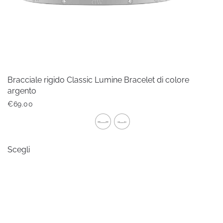
pagina
del
prodotto
Bracciale rigido Classic Lumine Bracelet di colore
argento
€
69.00
Questo
Scegli
prodotto
ha
più
varianti.
Le
opzioni