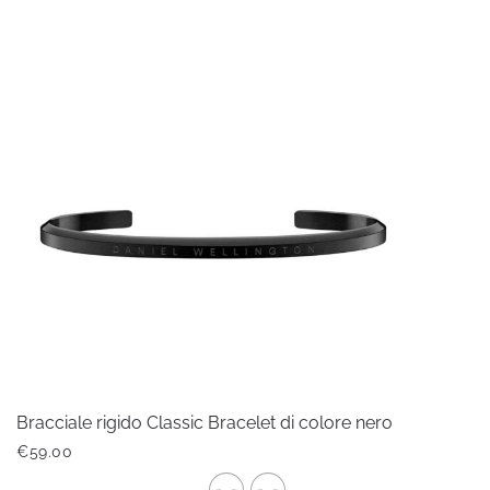
ha
più
varianti.
Le
opzioni
possono
essere
scelte
nella
pagina
del
prodotto
Bracciale rigido Classic Bracelet di colore nero
€
59.00