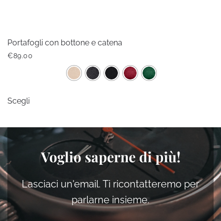
Portafogli con bottone e catena
€
89.00
Questo
Scegli
prodotto
ha
più
varianti.
Voglio saperne di più!
Le
opzioni
possono
Lasciaci un'email. Ti ricontatteremo per
essere
parlarne insieme.
scelte
nella