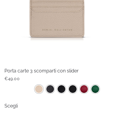
Porta carte 3 scomparti con slider
€
49.00
Questo
Scegli
prodotto
ha
più
varianti.