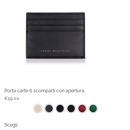
Le
opzioni
possono
essere
scelte
nella
pagina
del
prodotto
Porta carte 6 scomparti con apertura
€
59.00
Questo
Scegli
prodotto