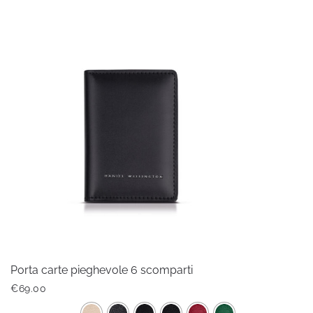
ha
più
varianti.
Le
opzioni
possono
essere
scelte
nella
pagina
del
prodotto
Porta carte pieghevole 6 scomparti
€
69.00