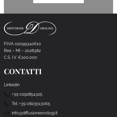
P.IVA 02099340610
Rea – MI – 2028382
C.S. I.V. €100.000
CONTATTI
Linkedin
+39 0292854325
Tel:
+39 0823513065
info@diffusioneorologi.it