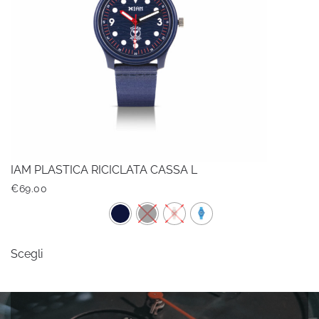
IAM PLASTICA RICICLATA CASSA L
€
69.00
Questo
Scegli
prodotto
ha
più
varianti.