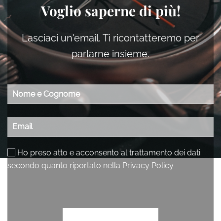
Voglio saperne di più!
Le
opzioni
possono
Lasciaci un'email. Ti ricontatteremo per
essere
parlarne insieme.
scelte
nella
pagina
del
prodotto